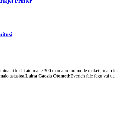
nkjet Printer
itusi
tuina ai le sili atu ma le 300 mamanu fou mo le maketi, ma o le a
omalo asiasiga.
Laina Gaosia Otometi:
Everich fale fagu vai ua