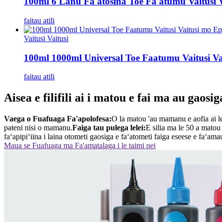
100ml 6 Lanu Fa'atosina Toe Fa'atumu Vaitusi 
faitau atili
Vaitusi Vaitusi
100ml 1000ml Universal Toe Faatumu Vaitusi V
faitau atili
Aisea e filifili ai i matou e fai ma au gaosig
Vaega o Fuafuaga Fa'apolofesa:
O la matou 'au mamanu e aofia ai le
pateni nisi o mamanu.
Faiga tau pulega lelei:
E silia ma le 50 a matou t
faʻapipiʻiina i laina otometi gaosiga e faʻatometi faiga eseese e faʻam
Maua se Fuafuaga ma Fa'amatalaga i le taimi nei