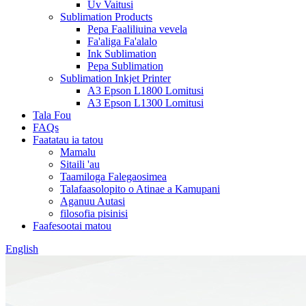
Uv Vaitusi
Sublimation Products
Pepa Faaliliuina vevela
Fa'aliga Fa'alalo
Ink Sublimation
Pepa Sublimation
Sublimation Inkjet Printer
A3 Epson L1800 Lomitusi
A3 Epson L1300 Lomitusi
Tala Fou
FAQs
Faatatau ia tatou
Mamalu
Sitaili 'au
Taamiloga Falegaosimea
Talafaasolopito o Atinae a Kamupani
Aganuu Autasi
filosofia pisinisi
Faafesootai matou
English