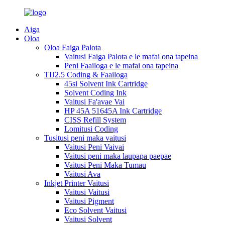
Aiga
Oloa
Oloa Faiga Palota
Vaitusi Faiga Palota e le mafai ona tapeina
Peni Faailoga e le mafai ona tapeina
TIJ2.5 Coding & Faailoga
45si Solvent Ink Cartridge
Solvent Coding Ink
Vaitusi Fa'avae Vai
HP 45A 51645A Ink Cartridge
CISS Refill System
Lomitusi Coding
Tusitusi peni maka vaitusi
Vaitusi Peni Vaivai
Vaitusi peni maka laupapa paepae
Vaitusi Peni Maka Tumau
Vaitusi Ava
Inkjet Printer Vaitusi
Vaitusi Vaitusi
Vaitusi Pigment
Eco Solvent Vaitusi
Vaitusi Solvent