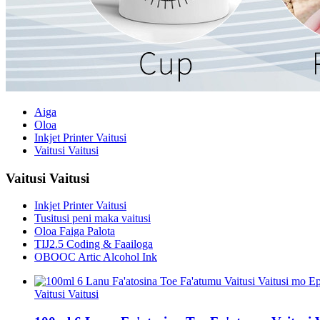
Aiga
Oloa
Inkjet Printer Vaitusi
Vaitusi Vaitusi
Vaitusi Vaitusi
Inkjet Printer Vaitusi
Tusitusi peni maka vaitusi
Oloa Faiga Palota
TIJ2.5 Coding & Faailoga
OBOOC Artic Alcohol Ink
Vaitusi Vaitusi