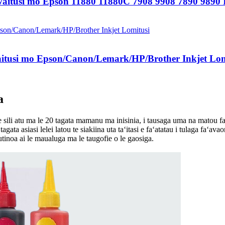
Vaitusi mo Epson 11880 11880C 7908 9908 7890 9890 I
aitusi mo Epson/Canon/Lemark/HP/Brother Inkjet Lom
a
 sili atu ma le 20 tagata mamanu ma inisinia, i tausaga uma na matou fa
agata asiasi lelei latou te siakiina uta taʻitasi e faʻatatau i tulaga faʻava
autinoa ai le maualuga ma le taugofie o le gaosiga.